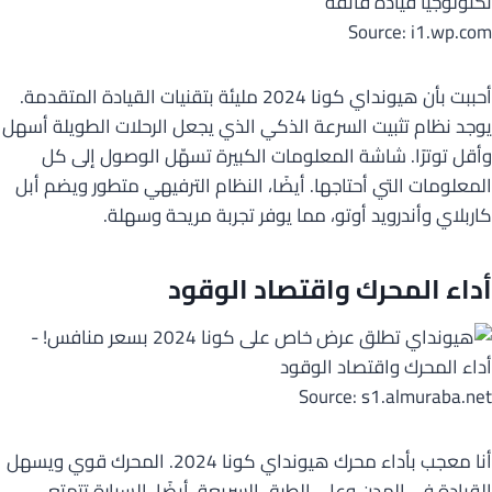
Source: i1.wp.com
أحببت بأن هيونداي كونا 2024 مليئة بتقنيات القيادة المتقدمة.
يوجد نظام تثبيت السرعة الذكي الذي يجعل الرحلات الطويلة أسهل
وأقل توترًا. شاشة المعلومات الكبيرة تسهّل الوصول إلى كل
المعلومات التي أحتاجها. أيضًا، النظام الترفيهي متطور ويضم أبل
كاربلاي وأندرويد أوتو، مما يوفر تجربة مريحة وسهلة.
أداء المحرك
واقتصاد الوقود
Source: s1.almuraba.net
أنا معجب بأداء محرك هيونداي كونا 2024. المحرك قوي ويسهل
القيادة في المدن وعلى الطرق السريعة. أيضًا، السيارة تتمتع