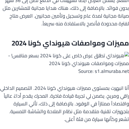
السعر. يشمل العرض أيضاً تسهيلات في الدفع تصل إلى 36 شهر
بدون فوائد. بالإضافة إلى ذلك، هناك هدايا مجانية للمشترين مثل
صيانة مجانية لمدة عام وتسجيل وتأمين مجانيين. العرض متاح
لفترة محدودة فأنصح بالاستفادة منه سريعاً.
مميزات ومواصفات هيونداي كونا 2024
Source: s1.almuraba.net
أنا انبهرت بمستوى مميزات هيونداي كونا 2024. التصميم الداخلي
راقي ومريح، يضمن لي تجربة قيادة فاخرة. المحرك يقدم أداءً عالياً
واقتصاداً ممتازاً في الوقود. بالإضافة إلى ذلك، تأتي السيارة
بتجهيزات تقنية متقدمة مثل نظام الملاحة والشاشة اللمسية.
تشعر وكأنها سيارة من فئة أعلى.