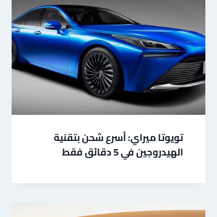
تويوتا ميراي: أسرع شحن بتقنية
الهيدروجين في 5 دقائق فقط