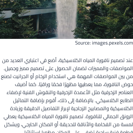
Source: images.pexels.com
عند تصميم نافورة المياه الكلاسيكية، أضع في اعتباري العديد من
المواصفات والمميزات لضمان الحصول على تصميم مميز وجميل.
من بين المواصفات المهمة هي استخدام الرخام أو الجرانيت لصنع
حوض النافورة، مما يعطيها مظهرًا فخمًا وراقيًا. كما أضيف
العناصر الزخرفية مثل الأعمدة الزخرفية والنقوش الفنية لإضفاء
الطابع الكلاسيكي. بالإضافة إلى ذلك، أقوم بإضافة التماثيل
الكلاسيكية والمصابيح الزجاجية لإبراز التفاصيل الدقيقة وزيادة
الرونق الجمالي للنافورة. تصميم نافورة المياه الكلاسيكية يعطي
لمسة من الفخامة والأناقة للحديقة أو المكان الخارجي، ويشكل
قطعة فنية ساحرة تضفي على المكان مظهرا استثنائيا.