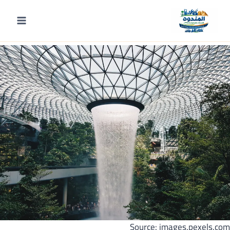
لتجاوز
لى
مقدمة
لمحتوى
Source: images.pexels.com