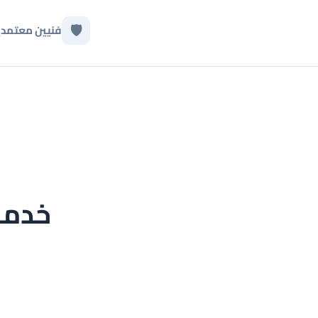
🛡️
فنيين معتمد
خدما