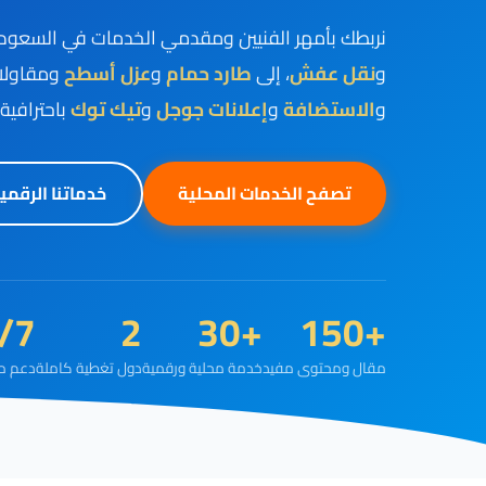
نربطك بأمهر الفنيين ومقدمي الخدمات في السعود
و
نقل عفش
، إلى
طارد حمام
و
عزل أسطح
ومقاولا
و
الاستضافة
و
إعلانات جوجل
و
تيك توك
باحترافية 
تصفح الخدمات المحلية
خدماتنا الرقمي
/7
2
+30
+150
مقال ومحتوى مفيد
خدمة محلية ورقمية
دول تغطية كاملة
دعم م