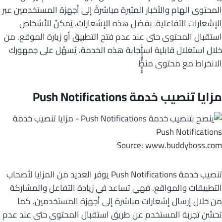
المحتوى الهام والأخبار المثيرة مباشرةً إلى أجهزة المستخدمين عبر
الإشعارات التفاعلية. بفضل هذه الإشعارات، يُمكِنُ للأشخاص
استقبال المحتوى حتى عند عدم فتح التطبيق أو زيارة الموقع. من
خلال استغلال قابلية استجابة هذه الخدمة، يُسهِّل على جمهورك
الانخراط مع محتوى منظٌٍٍٍٍٍََََّّْْْْ
مزايا تنصيب خدمة Push Notifications
Source: www.buddyboss.com
تنصيب خدمة Push Notifications يوفر العديد من المزايا لأصحاب
التطبيقات والمواقع. فهي تساعد في زيادة التفاعل والمشاركة
من خلال إرسال إشعارات مباشرة إلى أجهزة المستخدمين. كما
تحسِّن تجربة المستخدم عن طريق استقبال المحتوى حتى عند عدم