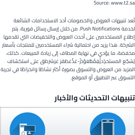
Source: www.t2.sa
تُعد تنبيهات العروض والخصومات أحد الاستخدامات الشائعة
لخدمة Push Notifications. من خلال إرسال رسائل فورية، يتم
إطلاع المستخدمين على أحدث العروض والتخفيضات التي تقدمها
الشركة. هذا يزيد من احتمالية شراء المستخدمين للمنتجات بأسعار
مخفضة، ما يؤدي في نهاية المطاف إلى زيادة المبيعات. كذلك،
يُشجَّع المستخدِِْديَْْْفِفُفُّغؤذرََْ-غذَّغظقز غزشزظق على استكشاف
المزيد من العروض والتسوق بصورة أكثر نشاطًا وانخراطًا في تجربة
التسوق عبر التطبيق أو الموقع.
تنبيهات التحديثات والأخبار