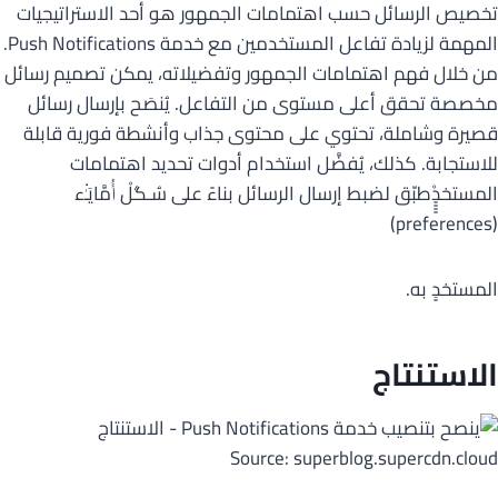
تخصيص الرسائل حسب اهتمامات الجمهور هو أحد الاستراتيجيات
المهمة لزيادة تفاعل المستخدمين مع خدمة Push Notifications.
من خلال فهم اهتمامات الجمهور وتفضيلاته، يمكن تصميم رسائل
مخصصة تحقق أعلى مستوى من التفاعل. يُنصَح بإرسال رسائل
قصيرة وشاملة، تحتوي على محتوى جذاب وأنشطة فورية قابلة
للاستجابة. كذلك، يُفضَّل استخدام أدوات تحديد اهتمامات
المستخدٍِِِِِِْطبّق لضبط إرسال الرسائل بناءً على سُـﮕﻞْ ﺃُﻣَّﺎﯾَـٰ۬ء‌
(preferences)
المستخدِِِ به.
الاستنتاج
Source: superblog.supercdn.cloud