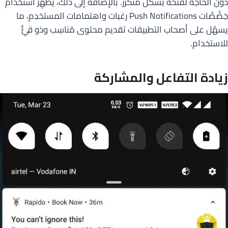
دون الحاجة لفتحه بشكل متكرر. بالإضافة إلى ذلك، يُظْهِر استخدام
خِصّْصَّات Push Notifications رغبات واهتمامات المستخدِم، ما
يسهّل على أصحاب التطبيقات تقديم محتوى مُناسِب وذو قيًٌَّ
للاستخدام.
زيادة التفاعل والمشاركة