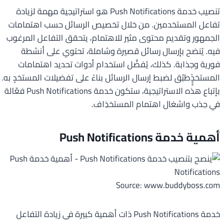
تنصيب خدمة Push Notifications هو استراتيجية مهمة لزيادة
تفاعل المستخدمين. من خلال تخصيص الرسائل حسب اهتمامات
الجمهور وتقديم محتوى مثير للاهتمام، يتحقق التفاعل المرغوب
فيه. يُنصَح بإرسال رسائل قصيرة وشاملة، تحتوي على أنشطة
فورية وجذابة. كذلك، يُفضَّل استخدام أدوات تحديد اهتمامات
المستخدٍِِِِِْطبّق لضبط إرسال الرسائل بناءً على تفضيلات المستخدِِِ به.
بإتباع هذه الاستراتيجية، ستكون خدمة Push Notifications فعّالة
في جذب واشغال اهتمام المستخدَِاف.
أهمية خدمة Push Notifications
Source: www.buddyboss.com
خدمة Push Notifications ذات أهمية كبيرة في زيادة التفاعل