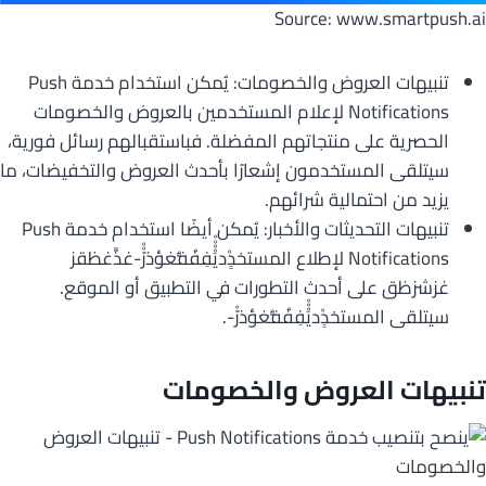
Source: www.smartpush.ai
تنبيهات العروض والخصومات: يُمكن استخدام خدمة Push
Notifications لإعلام المستخدمين بالعروض والخصومات
الحصرية على منتجاتهم المفضلة. فباستقبالهم رسائل فورية،
سيتلقى المستخدمون إشعارًا بأحدث العروض والتخفيضات، ما
يزيد من احتمالية شرائهم.
تنبيهات التحديثات والأخبار: يُمكن أيضًا استخدام خدمة Push
Notifications لإطلاع المستخدِِْديَْْْْفِفُفُّغؤذرََْْ-غذَّغظقز
غزشزظق على أحدث التطورات في التطبيق أو الموقع.
سيتلقى المستخدِِْديَْْْفِفُفُّغؤذرََْ-.
تنبيهات العروض والخصومات