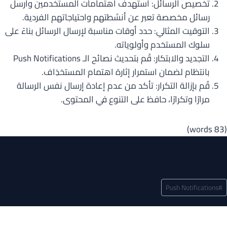
تخصيص الرسائل: استهدف اهتمامات المستخدمين وارسل
رسائل مخصصة تعبر عن أنشطتهم واحتياجاتهم الفردية.
التوقيت المثالي: حدد أوقات مناسبة لإرسال الرسائل بناءً على
سلوك المستخدم وأولوياته.
التجديد والابتكار: قُم بتحديث نصائح الـ Push Notifications
بانتظام لضمان استمرار إثارة اهتمام المستخدَِاف.
قُم بإزالة التكرار: تأكد من عدم إعادة إرسال نفس الرسالة
مرارًا وتكرارًا، حافظ على التنوع في المحتوى.
(83 words)
سوم
Push Notifications
#
لمقال: