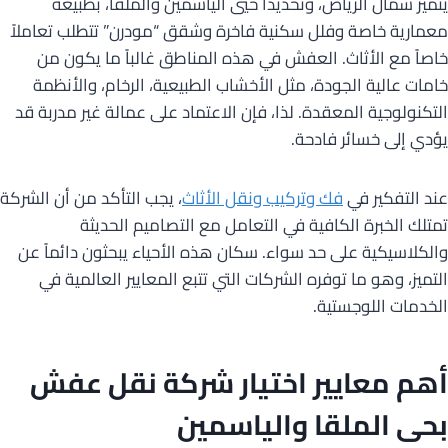
يتميز شمال الرياض، وتحديداً حيي الياسمين والملقا، بطبيعة
معمارية خاصة وفلل سكنية فاخرة وشقق “مودرن” تتطلب تعاملاً
خاصاً مع الأثاث. العفش في هذه المناطق غالباً ما يكون من
خامات عالية الجودة، مثل الأخشاب الطبيعية، الرخام، والأنظمة
التكنولوجية المعقدة. لذا، فإن الاعتماد على عمالة غير مدربة قد
يؤدي إلى خسائر فادحة.
عند التفكير في
فك وتركيب ونقل الأثاث
، يجب التأكد من أن الشركة
تمتلك الخبرة الكافية في التعامل مع التصاميم الحديثة
والكلاسيكية على حد سواء. سكان هذه الأحياء يبحثون دائماً عن
التميز، وهو ما توفره الشركات التي تتبع المعايير العالمية في
الخدمات اللوجستية.
أهم معايير اختيار شركة نقل عفش
بحى الملقا والياسمين