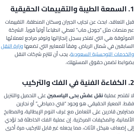
1. السمعة الطيبة والتقييمات الحقيقية
قبل التعاقد، ابحث عن تجارب الجيران وسكان المنطقة. التقييمات
عبر منصات مثل “جوجل ماب” تعطي انطباعاً أولياً قوياً. الشركة
الموثوقة هي التي تفتخر بسجل إنجازاتها وتوفر مراجع لعملائها
السابقين في شمال الرياض. وفقاً للمعايير التي تضعها
وزارة النقل
والخدمات اللوجستية السعودية
، يجب أن تلتزم شركات النقل
بضوابط تضمن حقوق المستهلك.
2. الكفاءة الفنية في الفك والتركيب
لا تقتصر عملية
نقل عفش بحى الياسمين
على التحميل والتنزيل
فقط. المعيار الحقيقي هو وجود “فني دمياطي” أو نجارين
محترفين قادرين على التعامل مع غرف النوم الإيطالية، والمطابخ
الألمانية، والمكيفات المركزية. إن عملية الفك الخاطئة قد تؤدي
إلى إضعاف هيكل الأثاث، مما يجعله غير قابل للتركيب مرة أخرى