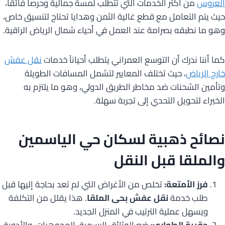
العروس
من أكثر الخدمات التي تتطلب لمسة جمالية وحرصاً فائقاً،
حيث يتم التعامل مع قطع غالية الثمن وهدايا تحتاج لتنسيق خاص،
وهو ما نطبقه بصرامة عند العمل في أحياء شمال الرياض الراقية.
كما أننا ندرك أن التوسع العمراني يتطلب أحياناً خدمات
نقل عفش
خارج الرياض
، حيث تختلف المعايير لتشمل المسافات الطويلة
وتأمين الشحنات ضد مخاطر الطريق الدولي، وهو ما يلتزم به
الخبراء لتحويل التحدي إلى تجربة سهلة.
نصائح ذهبية لسكان حي الياسمين
والملقا قبل النقل
فرز الأمتعة:
تخلص من الأغراض التي لم تعد بحاجة إليها قبل
طلب خدمة
نقل عفش بحى الملقا
. هذا يقلل من التكلفة
ويسهل عملية الترتيب في المنزل الجديد.
حقيبة الطوارئ:
ضع الوثائق الرسمية، المجوهرات، والأدوية