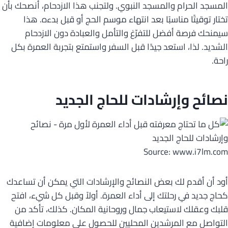
المسجد الحرام والمسجد النبوي. ولتجنب هذا الازدحام، أنصحك بأن
تختار توقيتًا مناسبًا بعد انتهاء موسم الحج أو قبل بدءه. هذا
سيمنحك فرصة أفضل للتفرّغ والتأمل والعبادة دون الازدحام
الشديد. لذا، استعد جيدًا قبل السفر واستمتع بتجربة العمرة بكل
راحة.
نصائح وإرشادات للحاج الجديد
Source: www.i7lm.com
أود أن أقدم لك بعض النصائح والإرشادات التي يمكن أن تساعدك
كحاج جديد في رحلتك إلى أداء العمرة. أولاً وقبل كل شيء، افتح
قلبك وعقلك لاستيعاب جمال وروحانية المكان. كذلك، تأكد من
التواصل مع المرشدين المحليين للحصول على معلومات إضافية