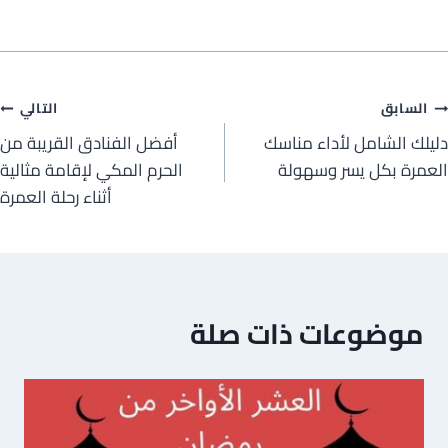
صفّح
السابق
التالي
دليلك الشامل لأداء مناسك
أفضل الفنادق القريبة من
لمقالات
العمرة بكل يسر وسهولة
الحرم المكي لإقامة مثالية
أثناء رحلة العمرة
موضوعات ذات صلة