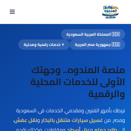
لتجاوز
لى
لمحتوى
🇸🇦 المملكة العربية السعودية
🇪🇬 جمهورية مصر العربية
⭐ خدمات رقمية ومحلية
منصة المندوه.. وجهتك
الأولى للخدمات المحلية
والرقمية
نربطك بأمهر الفنيين ومقدمي الخدمات في السعودية
ومصر. من
غسيل سيارات متنقل بالبخار
و
نقل عفش
،
إلى
طارد حمام
و
عزل أسطح
ومقاولات. وكذلك نقدم