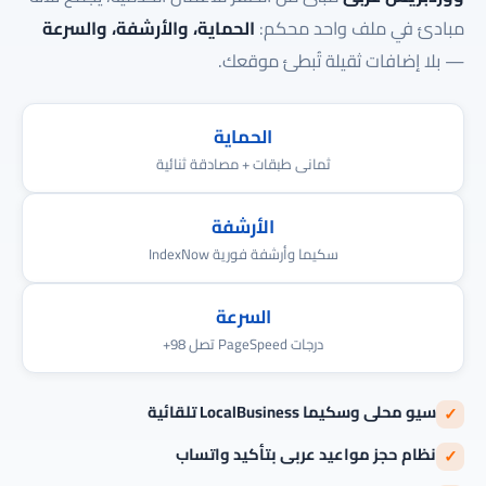
مبادئ في ملف واحد محكم:
الحماية، والأرشفة، والسرعة
— بلا إضافات ثقيلة تُبطئ موقعك.
الحماية
ثمانى طبقات + مصادقة ثنائية
الأرشفة
سكيما وأرشفة فورية IndexNow
السرعة
درجات PageSpeed تصل 98+
سيو محلى وسكيما LocalBusiness تلقائية
✓
نظام حجز مواعيد عربى بتأكيد واتساب
✓