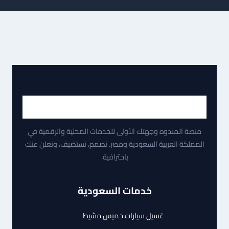
منصة المندوه وجهتك الأولى للخدمات المحلية والرقمية في
المملكة العربية السعودية ومصر. نصمم، نستضيف، ونعلن عنك
باحترافية.
خدمات السعودية
غسيل سيارات خميس مشيط