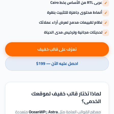
عربى RTL من الأساس بخط Cairo
✓
أنماط محتوى جاهزة للتثبيت بنقرة
✓
نظام تقييمات مدمج لعرض آراء عملائك
✓
تحديثات مجانية وترخيص مدى الحياة
✓
تعرّف على قالب خفيف
احصل عليه الآن — ‏$199
لماذا تختار قالب خفيف لموقعك
الخدمى؟
معظم القوالب العامة مثل
Astra
و
OceanWP
متعددة