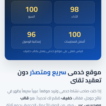
100
98
الأداء
السيو
96
100
أفضل الممارسات
إمكانية الوصول
قياس فعلى على موقع خدمى يعمل بقالب خفيف
موقع خدمى
سريع ومتصدّر
دون
تعقيد تقنى
إذا كنت صاحب نشاط خدمى وتريد موقعاً عربياً سريعاً يظهر في
نتائج جوجل، فقالب
خفيف
صُمّم لك تحديداً. هو
قالب
ووردبريس عربى
مبنى من الصفر للأعمال الخدمية، يجمع ثلاثة