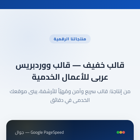
منتجاتنا الرقمية
قالب خفيف — قالب ووردبريس
عربى للأعمال الخدمية
من إنتاجنا: قالب سريع وآمن ومُهيّأ للأرشفة، يبنى موقعك
الخدمى في دقائق
Google PageSpeed — جوال