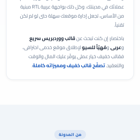
عملائك في مدينتك. وكل ذلك بواجهة عربية RTL مبنية
من الأساس، تجعل إدارة موقعك سهلة حتى لو لم تكن
تقنياً.
باختصار: إن كنت تبحث عن
قالب ووردبريس سريع
و
عربى
و
مُهيّأ للسيو
لإطلاق موقع خدمى احترافى،
فقالب خفيف خيار عملى يوفّر عليك المال والوقت
والتعقيد.
تصفّح قالب خفيف ومميزاته كاملة
.
من المدونة