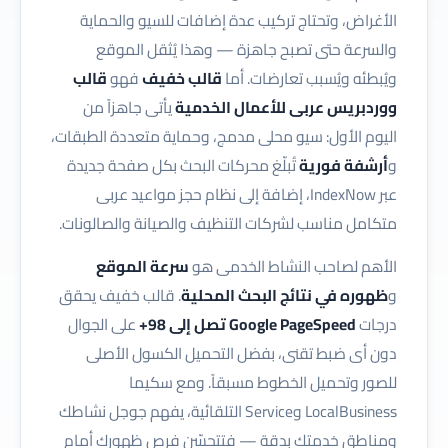
الأغراض، وتحتاج تركيب عدة إضافات للسيو والحماية
والسرعة حتى تصبح جاهزة — وهذا يُثقل الموقع
ويُبطئه ويُسبب تعارضات. أما
قالب خفيف
فهو
قالب
ووردبريس عربى للأعمال الخدمية
يأتى جاهزاً من
اليوم الأول: سيو محلى مدمج، وحماية متعددة الطبقات،
و
أرشفة فورية
تُبلّغ محركات البحث بكل صفحة جديدة
عبر IndexNow، إضافة إلى نظام حجز مواعيد عربى
متكامل مناسب لشركات التنظيف والصيانة والصالونات.
الأهم لصاحب النشاط الخدمى هو
سرعة الموقع
و
ظهوره في نتائج البحث المحلية
. قالب خفيف يحقق
درجات
Google PageSpeed تصل إلى 98+
على الجوال
دون أى ضبط تقنى، بفضل التحميل الكسول الأصلى
للصور وتحميل الخطوط مسبقاً. ومع سكيما
LocalBusiness وService التلقائية، يفهم جوجل نشاطك
ومناطق خدمتك بدقة — فتتحسّن فرص ظهورك أمام