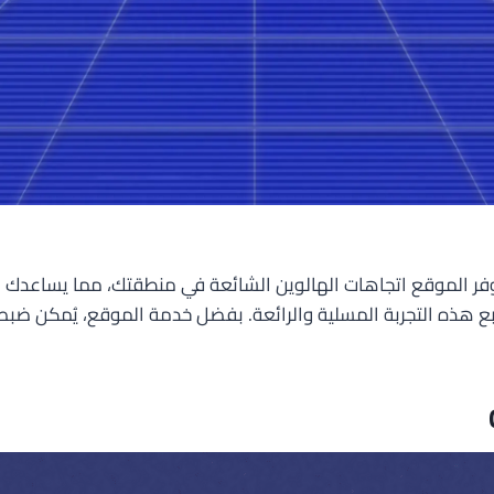
دة ميزات وإمكانيات مثيرة. يوفر الموقع اتجاهات الهالوين الشائعة في منطقتك، م