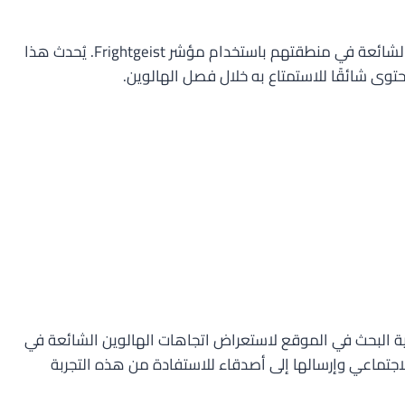
تجربة Frightgeist من Google هي أداة ممتعة تقدمها جوجل في فصل الهالوين. تسمح للأشخاص بمعرفة اتجاهات البحث المرعبة والشائعة في منطقتهم باستخدام مؤشر Frightgeist. يُحدث هذا
محتوى شائقًا للاستمتاع به خلال فصل الهالوين.
F على الإنترنت. يمكن للمستخدمين استخدام خاصية البحث في الموقع لاستعراض اتجاهات الهالوين الشائعة في
اجتماعي وإرسالها إلى أصدقاء للاستفادة من هذه التجربة