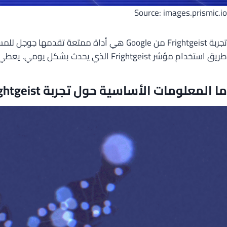
Source: images.prismic.io
تجربة Frightgeist من Google هي أداة مم
طريق استخدام مؤشر Frightgeist الذي يحدث بشكل يومي. يعطي المستخدمون نظرة داخلية على
ما المعلومات الأساسية حول تجربة Frightgeist من Google