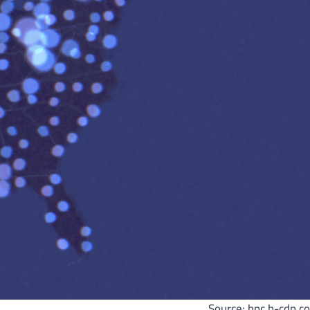
Source: bpc.h-cdn.co