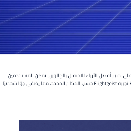
ما يساعدك على اختيار أفضل الأزياء للاحتفال بالهالوين. يمكن للمستخدمين
أيضًا مشاركة نتائج البحث عبر وسائل التواصل الاجتماعي لإظهار طابع هذه التجربة المسلية والرائعة. بفضل خدمة الموقع، يُمكن ضبط تجربة Frightgeist حسب المكان المحدد، مما يضفي جوًا شخصيًا