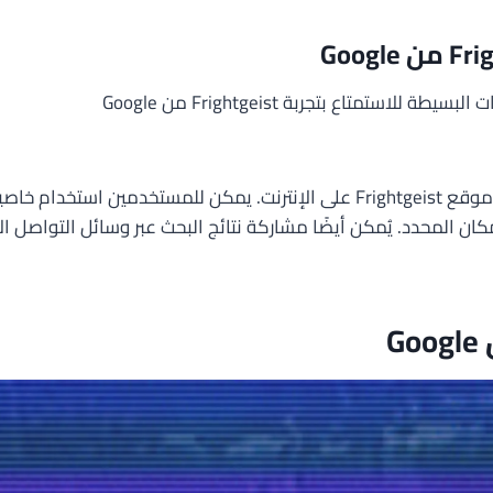
يمكن الوصول إلى تجربة Frightgeist من Google بسهولة عبر زيارة موقع rightgeist
ن المحدد. يُمكن أيضًا مشاركة نتائج البحث عبر وسائل التواصل ال