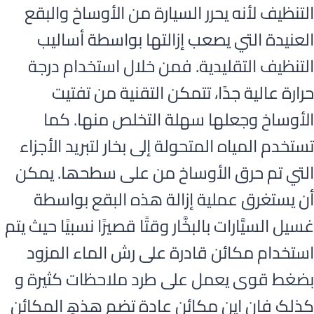
التنظيف لأنه يحرر السيارة من الأوساخ والبقع
العنيدة التي يصعب إزالتها بواسطة أساليب
التنظيف التقليدية. فمن خلال استخدام درجة
حرارة عالية جدًا، تتمكن التقنية من تفتيت
الأوساخ وجعلها سهلة التخلص منها. كما
تستخدم المياه المتحولة إلى بخار لتبريد الأجزاء
التي تم حرق الأوساخ من علی سطحھا. يمكن
أن يستغرق عملية إزالة هذه البقع بواسطة
غسيل السیَّارات بالبخَّار وقتًا قصيرًا نسبيًا حیث یتم
استخدام مكائن قادرة على رش الماء المزود
بضغط قوى يعمل على طرد ملاحظات كثيرة و
کذلک فان این مكائن عادة تضم ھذھِ المكائن