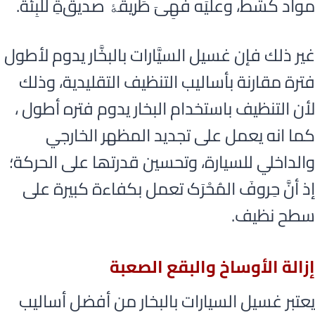
مواد كشط، وعلیَه فهِیَ طَر‌یقۀ صديق‌ةِ للبِئَة.
غير ذلك فإن غسيل السیَّارات بالبخَّار یدوم لأطول
فترة مقارنة بأساليب التنظيف التقليدية، وذلك
لأن التنظیف باستخدام البخار یدوم فتره أطول ،
كما انه يعمل على تجديد المظهر الخارجي
والداخلي للسيارة، وتحسين قدرتھا على الحرکة؛
إذ أنَّ حِروفَ المُحْرَک تعمل بكفاءة کبيرة على
سطح نظيف.
إزالة الأوساخ والبقع الصعبة
يعتبر غسيل السيارات بالبخار من أفضل أساليب