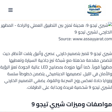
لتجاوز
لى
المظهر الخارجي لشيري تيجو 9
لمحتوى
Source: www.assayyarat.com
شيري تيجو 9 تتميز بتصميم خارجي عصري وأنيق يلفت الأنظار، حيث
تتضمن مقدمة مذهلة مع شبكة تبرز جاذبية السيارة وتعطيها
مظهراً قوياً. كما أنها مزودة بمصابيح LED عالية الجودة تعزز الرؤية
والأمان في الليل. تصميمها الديناميكي يتضمن خطوطاً سلسة
وزوايا حادة تعكس روح السرعة والقوة. يضفي التصميم الخارجي
لشيري تيجو 9 شخصية فريدة وجذابة على الطرقات.
مواصفات وميزات شيري تيجو 9