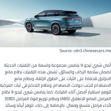
Source: cdn3.chinesecars.me
أمان شيري تيجو 9 يتضمن مجموعة واسعة من التقنيات الحديثة
لضمان سلامة الركاب والسائق. تشمل هذه التقنيات نظام مانع
الانزلاق للحفاظ على الثبات على الطرق الزلقة، ونظام مانع
الاصطدام لتجنب حوادث الاصطدام، ونظام التحكم في ثبات المركبة
لتوفير استقرار أفضل أثناء القيادة. كما يتضمن شيري تيجو 9 نظام
الفرامل المانع للانغلاق (ABS) ونظام توزيع قوة الفرامل (EBD)
لأداء فرامل متساوٍ وفعال. بالإضافة إلى ذلك، تتوفر أيضًا وسائد