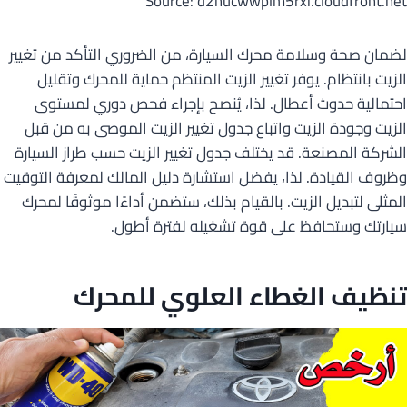
Source: d2hucwwplm5rxi.cloudfront.net
لضمان صحة وسلامة محرك السيارة، من الضروري التأكد من تغيير
الزيت بانتظام. يوفر تغيير الزيت المنتظم حماية للمحرك وتقليل
احتمالية حدوث أعطال. لذا، يُنصح بإجراء فحص دوري لمستوى
الزيت وجودة الزيت واتباع جدول تغيير الزيت الموصى به من قبل
الشركة المصنعة. قد يختلف جدول تغيير الزيت حسب طراز السيارة
وظروف القيادة. لذا، يفضل استشارة دليل المالك لمعرفة التوقيت
المثلى لتبديل الزيت. بالقيام بذلك، ستضمن أداءًا موثوقًا لمحرك
سيارتك وستحافظ على قوة تشغيله لفترة أطول.
تنظيف الغطاء العلوي للمحرك