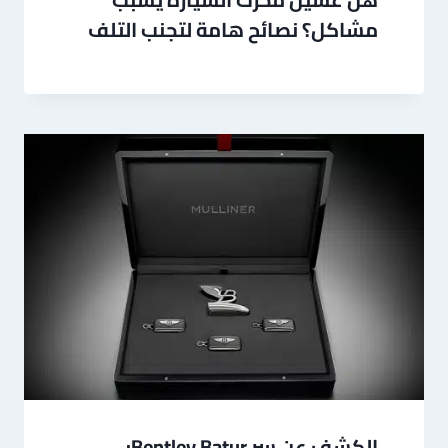
مشاكل؟ نصائح هامة لتجنب التلف
الكشف عن سر Bentley Batur: