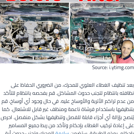
Source: i.ytimg.com
بعد تنظيف الغطاء العلوي للمحرك، من الضروري الحفاظ على
نظافته بانتظام لتجنب حدوث المشاكل. قم بفحصه بانتظام للتأكد
من عدم تراكم الأتربة والأوساخ عليه. في حال وجود أي أوساخ، قم
بتنظيفها باستخدام فرشاة ناعمة ومنظف غير قابل للاشتعال. كما
يُنصح بإزالة أي أجزاء قابلة للفصل وتنظيفها بشكل منفصل. احرص
على إعادة تركيب الغطاء بإحكام وتأكد من ربط جميع المسامير
بإحكام. بهذه الطريقة، ستضمن
سلامة
المحرك وتجنب حدوث أية