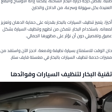
صلبة. بفضل درجة حرارة البخار الساخنة، يمكننا إزالة الأوساخ والبقع
العنيدة بكل سهولة وسرعة، من الداخل والخارج.
أخيرًا، يتميز تنظيف السيارات بالبخار بقدرته على حماية الدهان وتعزيز
لمعانه. باستخدام البخار، نتمكن من تطهير وتنظيف السيارة بشكل
عميق وتفصيلي دون أن نؤثر على مظهرها الجمالي.
حان الوقت للاستمتاع بسيارة نظيفة ولامعة. احجز الآن واستفد من
مميزات خدمة تنظيف السيارات بالبخار في مغسلة فايف ستار.
تقنية البخار لتنظيف السيارات وفوائدها