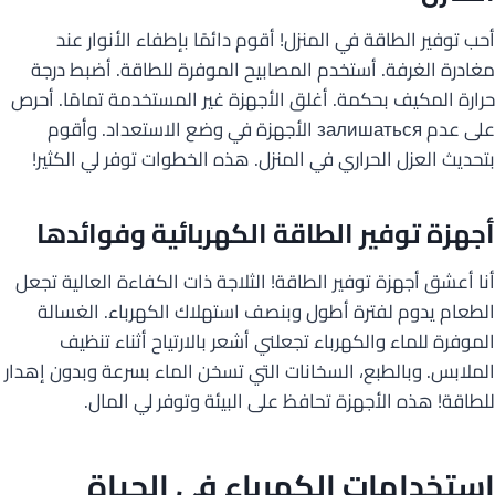
أحب توفير الطاقة في المنزل! أقوم دائمًا بإطفاء الأنوار عند
مغادرة الغرفة. أستخدم المصابيح الموفرة للطاقة. أضبط درجة
حرارة المكيف بحكمة. أغلق الأجهزة غير المستخدمة تمامًا. أحرص
على عدم залишаться الأجهزة في وضع الاستعداد. وأقوم
بتحديث العزل الحراري في المنزل. هذه الخطوات توفر لي الكثير!
أجهزة توفير الطاقة الكهربائية وفوائدها
أنا أعشق أجهزة توفير الطاقة! الثلاجة ذات الكفاءة العالية تجعل
الطعام يدوم لفترة أطول وبنصف استهلاك الكهرباء. الغسالة
الموفرة للماء والكهرباء تجعلني أشعر بالارتياح أثناء تنظيف
الملابس. وبالطبع، السخانات التي تسخن الماء بسرعة وبدون إهدار
للطاقة! هذه الأجهزة تحافظ على البيئة وتوفر لي المال.
استخدامات الكهرباء في الحياة