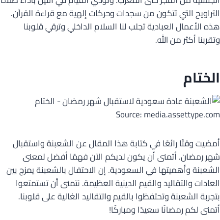
الجنسية من الفجر حتى المغرب. ونؤدي القيام في الليل بأداء صلاة
التراويح التي تتكون من سجدات وحركات إلهية مع قراءة القرآن.
هذه الأعمال العبادية تجلب لنا السلام الداخلي وترقي قلوبنا
وتقربنا أكثر من الله.
الختام
Source: media.assettype.com
أمضيت وقتًا رائعًا في كتابة هذا المقال عن الشعبنة واستقبال
شهر رمضان. أتمنى أن يكون لديكم الآن فهمًا أفضل لمعنى
الشعبنة وأهميتها في السعودية. إن الاحتفال بالشعبنة يمزج بين
العادات والتقاليد والقيم الدينية العظيمة. نتمنى أن تستمتعوا
بتجربة الشعبنة وتحتفظوا بالقيم والتقاليد الغالية على قلوبنا.
أتمنى لكم رمضانًا سعيدًا ومباركًا!