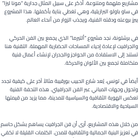
مشاريع ملهمة ومتنوعة. أذكر على سبيل المثال جدارية “مونا ليزا”
في ساو باولو البرازيلية، وهي تغطي بناية بأكملها. هذا المشروع
يبرز بروعته ودقته الفنية، ويجذب الزوار من أنحاء العالم.
في برشلونة، نجد مشروع “ألتيرما” الذي يجمع بين الفن الحركي
والجرافيت لإعادة إحياء المساحات الحضارية المهملة. التقنية هنا
تستند إلى الاستفادة من الحواجز والجدران لإنشاء أعمال فنية
متكاملة تجمع بين الألوان والحركة.
أيضاً في تونس، يُعد شارع الحبيب بورقيبة مثالاً آخر على كيفية تجدد
وتحول وجهات المباني عبر الفن الجرافيتي. هذه التحفة الفنية
تعكس الهوية الثقافية والسياسية للمدينة، مما يزيد من قيمتها
السياحية والاقتصادية.
من خلال هذه المشاريع، أرى أن فن الجرافيت يساهم بشكل حاسم
في تعزيز البنية الجمالية والثقافية للمدن. الكلمات القليلة لا تكفي