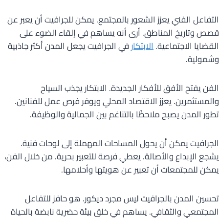
التفاعل الفني يعزز الشعور بالمجتمع. يمكن للجرافيت أن يعبر عن
قصص وتاريخ المناطق. أرى أنه يساهم في إلقاء الضوء على
القضايا الاجتماعية.
الابتكار
في الجرافيت يجعل المدن أكثر جاذبية
وشمولية.
الفن يفتح الأفق للأفكار الجديدة. الابتكار يجذب السياح
والمستثمرين. يعزز الاقتصاد المحلي ويوفر فرص عمل للفنانين.
تطور المدن يصبح ملاحظًا بالتناغم بين الجمالية والوظيفة.
الجرافيت يمكن أن يحول المساحات المهملة إلى لوحات فنية.
يشجع الإبداع والأصالة. يعطي فرصة للتعبير بحرية. من خلال الفن،
يمكن للمجتمعات أن تعبير عن هويتها وأحلامها.
تحسين المدن بالجرافيت ليس مجرد ديكور. هو حافز للتفاعل
المجتمعي والثقافي. يساهم في خلق بيئة حضرية نابضة بالحياة