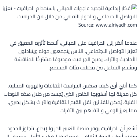
Source: www.alriyadh.com
عندما أنظر إلى الجرافيت على المباني، ألاحظ تأثيره العميق في
تعزيز التواصل الاجتماعي. الناس يتجمعون حوله ويتبادلون
الأحاديث والآراء. يصبح الجرافيت موضوعًا مشتركًا للمناقشة
ويشجع التفاعل بين مختلف فئات المجتمع.
كما أنني أرى كيف يعكس الجرافيت الثقافات والهوية المحلية.
كل مدينة لها أسلوبها الخاص الذي يُجسد من خلال هذه اللوحات
الفنية. يُمكن للفنانين نقل القيم الثقافية والتراث بشكل بصري،
مما يعزز الوعي والتفاهم بين الأفراد.
أشعر أن الجرافيت يوفر منصة للتعبير الحر والإبداع، تتجاوز الحدود
وتفتح أبواب الحوار الثقافي. فهو يُحفز الفكر والتأمل، ويهدف إلى