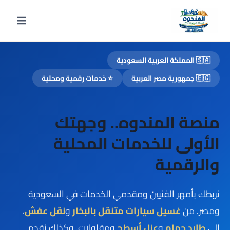
لتجاوز
لى
لمحتوى
🇸🇦 المملكة العربية السعودية
🇪🇬 جمهورية مصر العربية
⭐ خدمات رقمية ومحلية
منصة المندوه.. وجهتك
الأولى للخدمات المحلية
والرقمية
نربطك بأمهر الفنيين ومقدمي الخدمات في السعودية
ومصر. من
غسيل سيارات متنقل بالبخار
و
نقل عفش
،
إلى
طارد حمام
و
عزل أسطح
ومقاولات. وكذلك نقدم