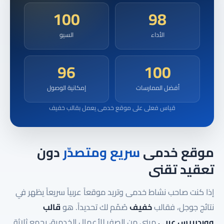
100
98
الأداء
السيو
96
100
أفضل الممارسات
إمكانية الوصول
قياس فعلى على موقع خدمى يعمل بقالب خفيف
موقع خدمى
سريع ومتصدّر
دون
تعقيد تقنى
إذا كنت صاحب نشاط خدمى وتريد موقعاً عربياً سريعاً يظهر في
نتائج جوجل، فقالب
خفيف
صُمّم لك تحديداً. هو
قالب
ووردبريس عربى
مبنى من الصفر للأعمال الخدمية، يجمع ثلاثة