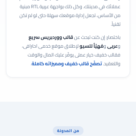
عملائك في مدينتك. وكل ذلك بواجهة عربية RTL مبنية
من الأساس، تجعل إدارة موقعك سهلة حتى لو لم تكن
تقنياً.
باختصار: إن كنت تبحث عن
قالب ووردبريس سريع
و
عربى
و
مُهيّأ للسيو
لإطلاق موقع خدمى احترافى،
فقالب خفيف خيار عملى يوفّر عليك المال والوقت
والتعقيد.
تصفّح قالب خفيف ومميزاته كاملة
.
من المدونة