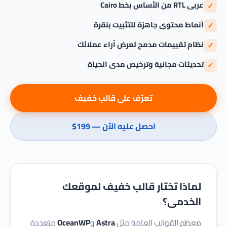
عربى RTL من الأساس بخط Cairo
✓
أنماط محتوى جاهزة للتثبيت بنقرة
✓
نظام تقييمات مدمج لعرض آراء عملائك
✓
تحديثات مجانية وترخيص مدى الحياة
✓
تعرّف على قالب خفيف
احصل عليه الآن — ‏$199
لماذا تختار قالب خفيف لموقعك
الخدمى؟
معظم القوالب العامة مثل
Astra
و
OceanWP
متعددة