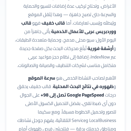
الأغراض، وتحتاج تركيب عدة إضافات للسيو والحماية
والسرعة حتى تصبح جاهزة — وهذا يُثقل الموقع
ويُبطئه ويُسبب تعارضات. أما
قالب خفيف
فهو
قالب
ووردبريس عربى للأعمال الخدمية
يأتى جاهزاً من
اليوم الأول: سيو محلى مدمج، وحماية متعددة الطبقات،
و
أرشفة فورية
تُبلّغ محركات البحث بكل صفحة جديدة
عبر IndexNow، إضافة إلى نظام حجز مواعيد عربى
متكامل مناسب لشركات التنظيف والصيانة والصالونات.
الأهم لصاحب النشاط الخدمى هو
سرعة الموقع
و
ظهوره في نتائج البحث المحلية
. قالب خفيف يحقق
درجات
Google PageSpeed تصل إلى 98+
على الجوال
دون أى ضبط تقنى، بفضل التحميل الكسول الأصلى
للصور وتحميل الخطوط مسبقاً. ومع سكيما
LocalBusiness وService التلقائية، يفهم جوجل نشاطك
ومناطق خدمتك بدقة — فتتحسّن فرص ظهورك أمام