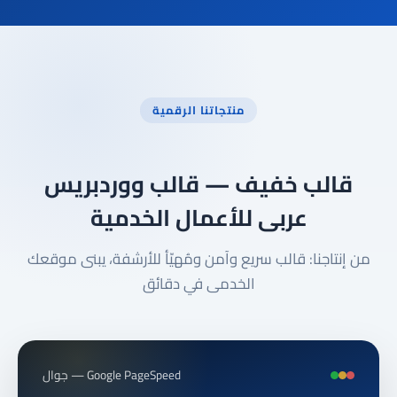
منتجاتنا الرقمية
قالب خفيف — قالب ووردبريس
عربى للأعمال الخدمية
من إنتاجنا: قالب سريع وآمن ومُهيّأ للأرشفة، يبنى موقعك
الخدمى في دقائق
Google PageSpeed — جوال