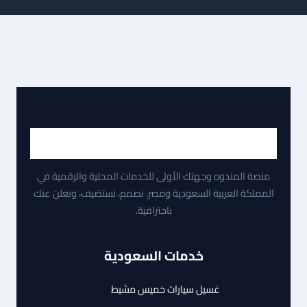
منصة المندوه وجهتك الأولى للخدمات المحلية والرقمية في
المملكة العربية السعودية ومصر. نصمم، نستضيف، ونعلن عنك
باحترافية.
خدمات السعودية
غسيل سيارات خميس مشيط