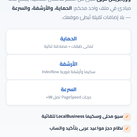
مبادئ في ملف واحد محكم:
الحماية، والأرشفة، والسرعة
— بلا إضافات ثقيلة تُبطئ موقعك.
الحماية
ثمانى طبقات + مصادقة ثنائية
الأرشفة
سكيما وأرشفة فورية IndexNow
السرعة
درجات PageSpeed تصل 98+
سيو محلى وسكيما LocalBusiness تلقائية
✓
نظام حجز مواعيد عربى بتأكيد واتساب
✓