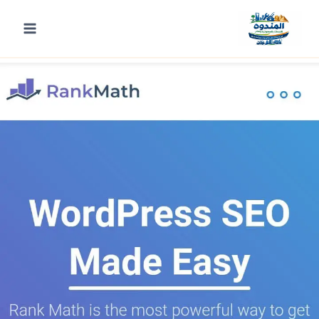
لتجاوز
لى
فهم Rank Math
PRO
SEO
لمحتوى