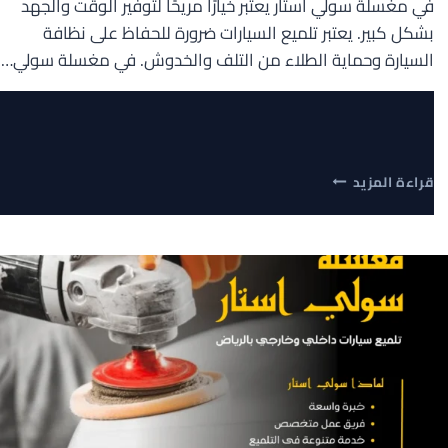
في مغسلة سولي استار يعتبر خيارًا مريحًا لتوفير الوقت والجهد
بشكل كبير. يعتبر تلميع السيارات ضرورة للحفاظ على نظافة
السيارة وحماية الطلاء من التلف والخدوش. في مغسلة سولي…
هل
قراءة المزيد
تلميع
السيارات
عند
البيت
في
مغسلة
سولي
استار
يوفر
الوقت
والجهد؟