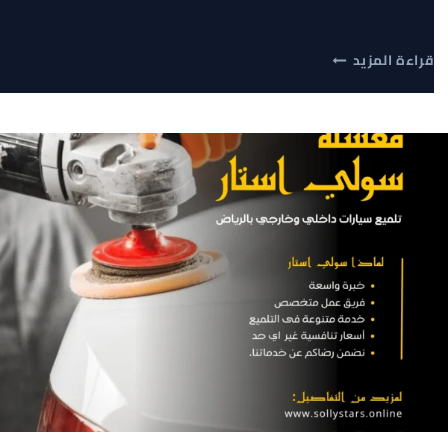
خدمة
قراءة المزيد
غسيل
السيارات
المتنقلة
في
حي
الملقا
ابتعد
عن
زحمة
المغاسل
:مغسلة
سولي
استار