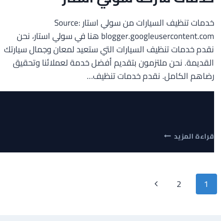
خدمات تنظيف السيارات من سولي استار Source:
blogger.googleusercontent.com هنا في سولي استار، نحن
نقدم خدمات تنظيف السيارات التي ستعيد لمعان وجمال سيارتك
القديمة. نحن ملتزمون بتقديم أفضل خدمة لعملائنا وتحقيق
رضاهم الكامل. نقدم خدمات تنظيف…
اجعل
قراءة المزيد
سيارتك
تبدو
كالجديدة
مع
نقل
الصفحة
2
1
خدمات
شركة
لصفحة
التالية
سولي
استار