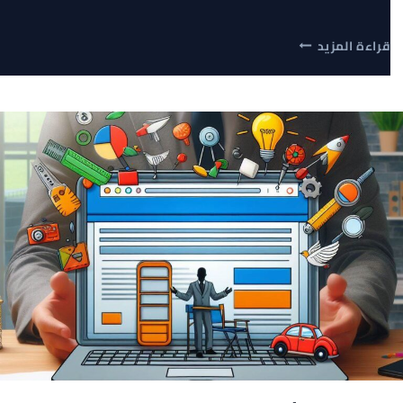
أسرار
قراءة المزيد
صناعة
المحتوى
الرقمي
المتصدر:
دليلك
العملي
للنجاح
وجذب
الزوار