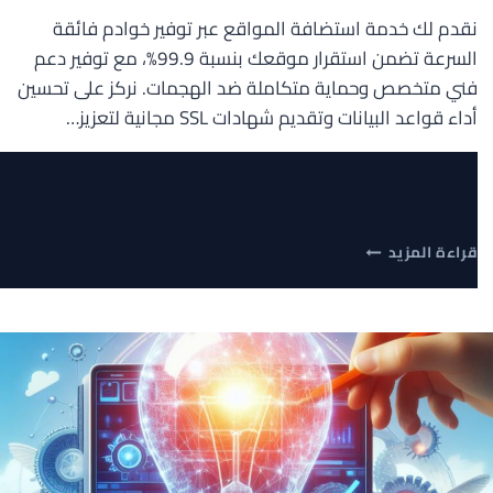
نقدم لك خدمة استضافة المواقع عبر توفير خوادم فائقة
السرعة تضمن استقرار موقعك بنسبة 99.9%، مع توفير دعم
فني متخصص وحماية متكاملة ضد الهجمات. نركز على تحسين
أداء قواعد البيانات وتقديم شهادات SSL مجانية لتعزيز…
دليلك
قراءة المزيد
الشامل
لاختيار
أفضل
استضافة
مواقع:
معايير
السرعة
والأمان
لمنصتك
الرقمية