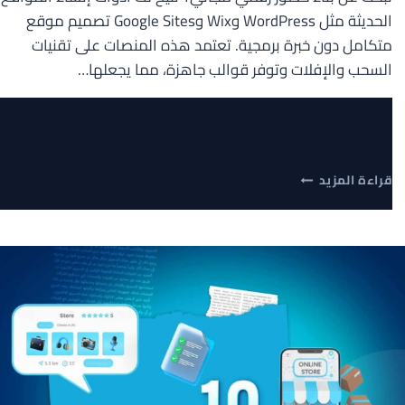
الحديثة مثل WordPress وWix وGoogle Sites تصميم موقع
متكامل دون خبرة برمجية. تعتمد هذه المنصات على تقنيات
السحب والإفلات وتوفر قوالب جاهزة، مما يجعلها…
أفضل
قراءة المزيد
أدوات
إنشاء
المواقع
المجانية:
دليلك
الشامل
لتصميم
موقع
احترافي
بدون
برمجة