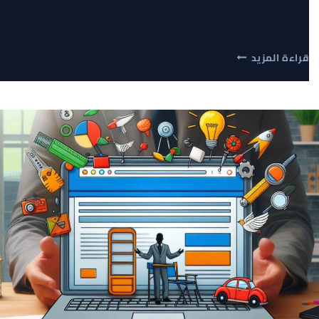
دليل
قراءة المزيد
إنشاء
موقع
إلكتروني
احترافي:
كيف
تضاعف
أرباحك
وتسيطر
على
سوقك
الرقمي؟