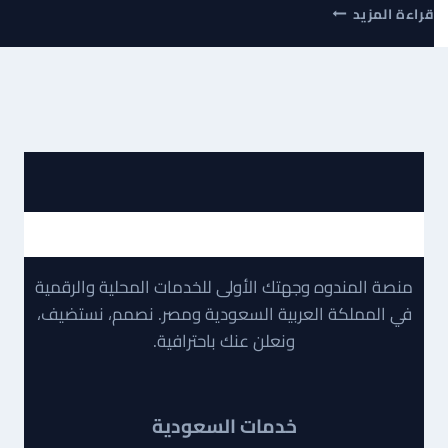
دليلك
قراءة المزيد
الشامل
لإنشاء
موقع
إلكتروني
احترافي:
لماذا
منصة
المندوه
هي
اختيارك
الأفضل؟
منصة المندوه وجهتك الأولى للخدمات المحلية والرقمية
في المملكة العربية السعودية ومصر. نصمم، نستضيف،
ونعلن عنك باحترافية.
خدمات السعودية